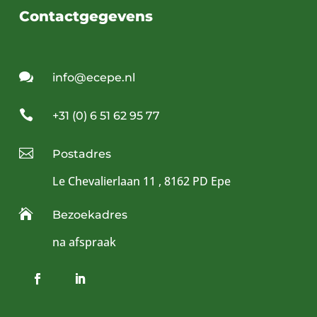
Contactgegevens

info@ecepe.nl

+31 (0) 6 51 62 95 77

Postadres
Le Chevalierlaan 11 , 8162 PD Epe

Bezoekadres
na afspraak